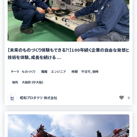
【未来のものづくり体験もできる?!】100年続く企業の自由な発想と
技術を体験。成長を続ける ...
テーマ
ものづくり
職種
エンジニア
時期
平日可, 随時
場所
大阪府 (中大阪)
昭和プロダクツ 株式会社
0