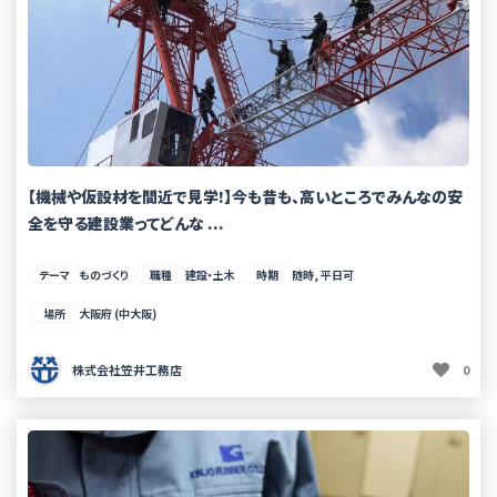
【機械や仮設材を間近で見学!】今も昔も、高いところでみんなの安
全を守る建設業ってどんな ...
テーマ
ものづくり
職種
建設・土木
時期
随時, 平日可
場所
大阪府 (中大阪)
株式会社笠井工務店
0