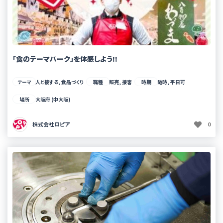
「食のテーマパーク」を体感しよう!!
テーマ
人と接する, 食品づくり
職種
販売, 接客
時期
随時, 平日可
場所
大阪府 (中大阪)
株式会社ロピア
0