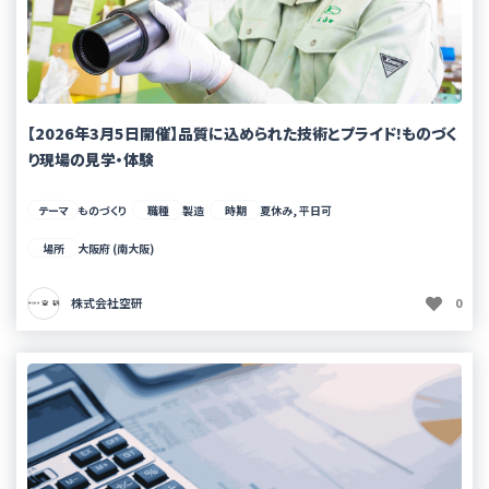
【2026年3月5日開催】品質に込められた技術とプライド!ものづく
り現場の見学・体験
テーマ
ものづくり
職種
製造
時期
夏休み, 平日可
場所
大阪府 (南大阪)
株式会社空研
0