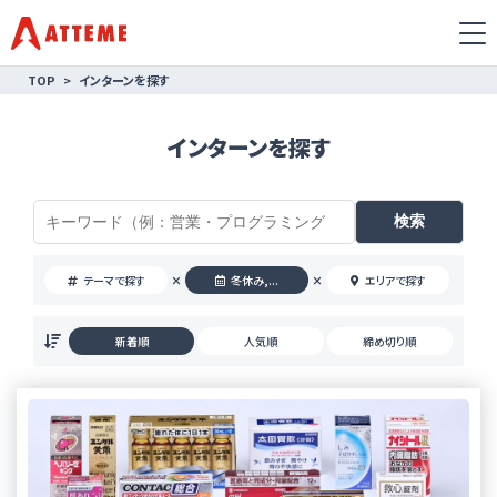
TOP
インターンを探す
インターンを探す
×
×
テーマで探す
冬休み,...
エリアで探す
新着順
人気順
締め切り順