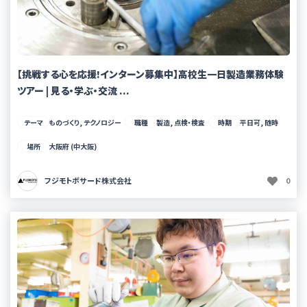
【挑戦する心を応援!インターン募集中】高校生一日製造業務体験
ツアー | 見る・学ぶ・交流 ...
テーマ
ものづくり, テクノロジー
職種
製造, 点検・検査
時期
平日可, 随時
場所
大阪府 (中大阪)
フジモトボサード株式会社
0