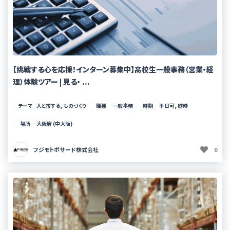
【挑戦する心を応援！インターン募集中】高校生一般事務（営業・経
理）体験ツアー | 見る・ ...
テーマ
人と接する, ものづくり
職種
一般事務
時期
平日可, 随時
場所
大阪府 (中大阪)
フジモトボサード株式会社
0