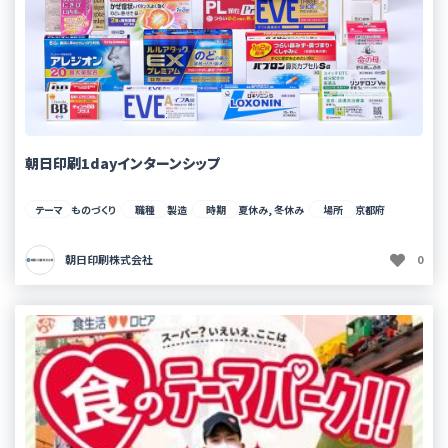
朝日印刷1dayインターンシップ
テーマ
ものづくり
職種
製造
時期
夏休み, 冬休み
場所
京都府
朝日印刷株式会社
0