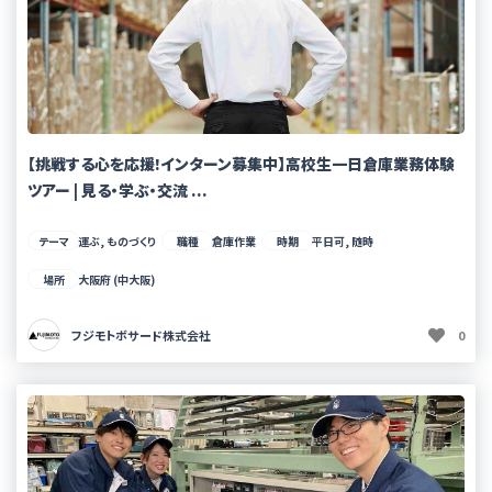
【挑戦する心を応援!インターン募集中】高校生一日倉庫業務体験
ツアー | 見る・学ぶ・交流 ...
テーマ
運ぶ, ものづくり
職種
倉庫作業
時期
平日可, 随時
場所
大阪府 (中大阪)
フジモトボサード株式会社
0