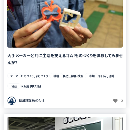
大手メーカーと共に生活を支えるゴム!ものづくりを体験してみませ
んか?
テーマ
ものづくり, まちづくり
職種
製造, 点検・検査
時期
平日可, 随時
場所
大阪府 (中大阪)
錦城護謨株式会社
2