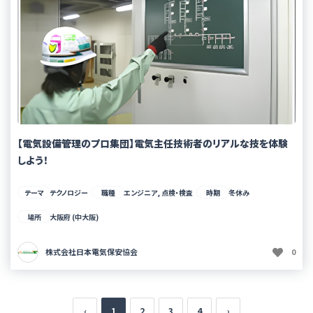
【電気設備管理のプロ集団】電気主任技術者のリアルな技を体験
しよう！
テーマ
テクノロジー
職種
エンジニア, 点検・検査
時期
冬休み
場所
大阪府 (中大阪)
株式会社日本電気保安協会
0
‹
1
2
3
4
›