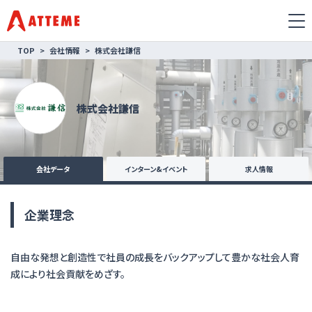
TOP
会社情報
株式会社謙信
株式会社謙信
会社データ
インターン&イベント
求人情報
企業理念
自由な発想と創造性で社員の成長をバックアップして豊かな社会人育
成により社会貢献をめざす。