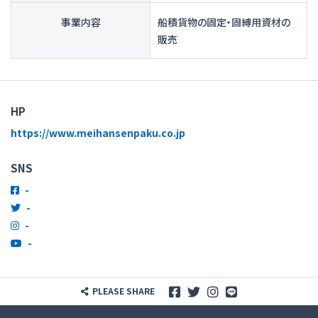
事業内容
船積貨物の固定・固縛用資材の
販売
HP
https://www.meihansenpaku.co.jp
SNS
-
-
-
-
PLEASE SHARE