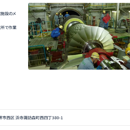
理施設のメ
電所で作業
堺市西区 浜寺諏訪森町西四丁380-1