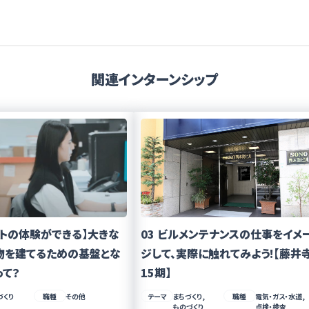
関連インターンシップ
フトの体験ができる】大きな
03 ビルメンテナンスの仕事をイメ
物を建てるための基盤とな
ジして、実際に触れてみよう!【藤井
って？
15期】
づくり
職種
その他
テーマ
まちづくり,
職種
電気・ガス・水道,
ものづくり
点検・検査