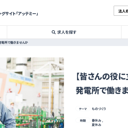
法人
グサイト「アッテミー」
求人を探す
発電所で働きませんか
【皆さんの役に
発電所で働き
ものづくり
テーマ
春休み ,
時期
夏休み