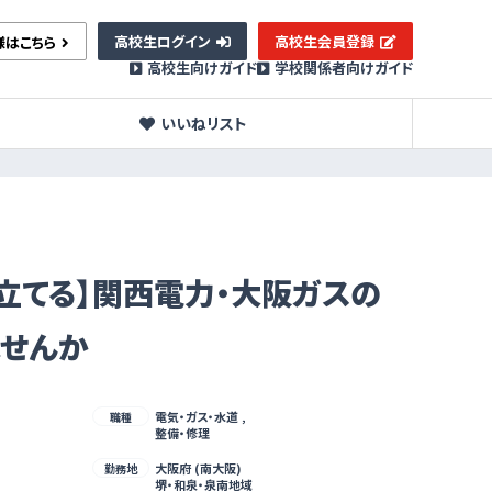
高校生ログイン
高校生会員登録
様はこちら
高校生向けガイド
学校関係者向けガイド
いいねリスト
立てる】関西電力・大阪ガスの
ませんか
電気・ガス・水道 ,
職種
整備・修理
大阪府 (南大阪)
勤務地
堺・和泉・泉南地域