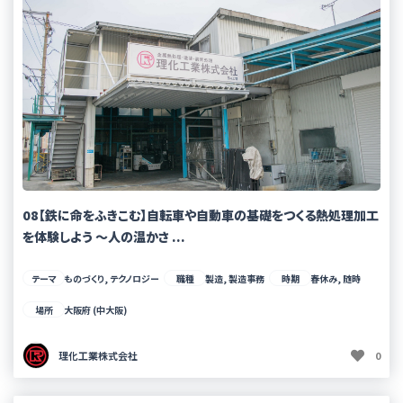
08【鉄に命をふきこむ】自転車や自動車の基礎をつくる熱処理加工
を体験しよう 〜人の温かさ ...
テーマ
ものづくり, テクノロジー
職種
製造, 製造事務
時期
春休み, 随時
場所
大阪府 (中大阪)
理化工業株式会社
0