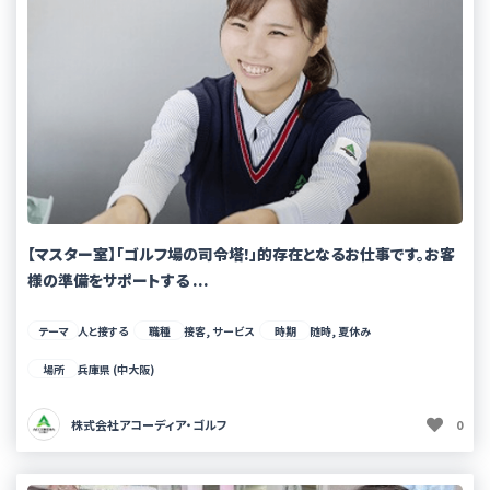
【マスター室】「ゴルフ場の司令塔!」的存在となるお仕事です。お客
様の準備をサポートする ...
テーマ
人と接する
職種
接客, サービス
時期
随時, 夏休み
場所
兵庫県 (中大阪)
株式会社アコーディア・ゴルフ
0