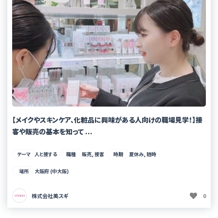
【メイクやスキンケア、化粧品に興味がある人向けの職場見学！】接
客や販売の基本を知って ...
テーマ
人と接する
職種
販売, 接客
時期
夏休み, 随時
場所
大阪府 (中大阪)
株式会社美スギ
0