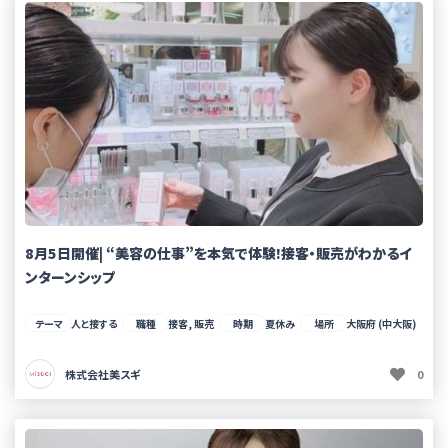
8月5日開催| “美容の仕事”を本気で体験!接客・販売がわかるイ
ンターンシップ
テーマ
人と接する
職種
接客, 販売
時期
夏休み
場所
大阪府 (中大阪)
株式会社美スギ
0