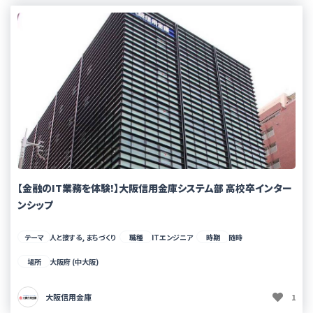
【金融のIT業務を体験!】大阪信用金庫システム部 高校卒インター
ンシップ
テーマ
人と接する, まちづくり
職種
ITエンジニア
時期
随時
場所
大阪府 (中大阪)
大阪信用金庫
1