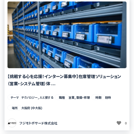
【挑戦する心を応援！インターン募集中】在庫管理ソリューション
（営業・システム管理）体 ...
テーマ
テクノロジー, 人と接する
職種
営業, 整備・修理
時期
随時
場所
大阪府 (中大阪)
フジモトボサード株式会社
0