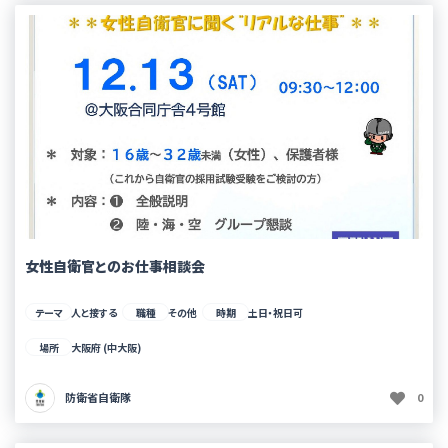
女性自衛官とのお仕事相談会
テーマ
人と接する
職種
その他
時期
土日・祝日可
場所
大阪府 (中大阪)
防衛省自衛隊
0