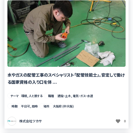
水やガスの配管工事のスペシャリスト「配管技能士」。安定して働け
る国家資格の入り口を体 ...
テーマ
環境, 人と接する
職種
建設・土木, 電気・ガス・水道
時期
平日可, 随時
場所
大阪府 (中大阪)
株式会社ツカサ
0