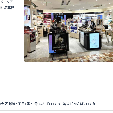
メークア
化粧品専門
区 難波5丁目1番60号 なんばCITY B1 美スギ なんばCITY店