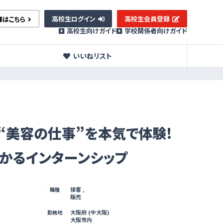
高校生ログイン
高校生会員登録
様はこちら
高校生向けガイド
学校関係者向けガイド
いいねリスト
| “美容の仕事”を本気で体験!
かるインターンシップ
接客 ,
職種
販売
大阪府 (中大阪)
勤務地
大阪市内