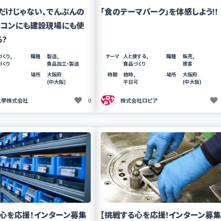
”だけじゃない、でんぷんの
「食のテーマパーク」を体感しよう!!
ソコンにも建設現場にも使
?
くり,
職種
製造,
テーマ
人と接する,
職種
販売,
づくり
食品加工・製造
食品づくり
接客
場所
大阪府
時期
随時,
場所
大阪府
(中大阪)
平日可
(中大阪)
化學株式会社
0
株式会社ロピア
る心を応援！インターン募集
【挑戦する心を応援!インターン募集