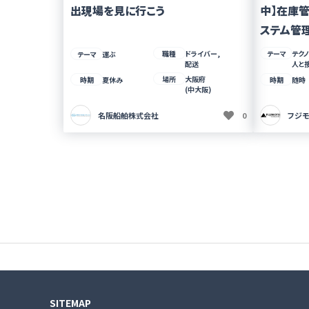
出現場を見に行こう
中】在庫管
ステム管理）
職種
ドライバー,
テーマ
テク
テーマ
運ぶ
配送
人と
場所
大阪府
時期
夏休み
時期
随時
(中大阪)
名阪船舶株式会社
0
フジ
SITEMAP