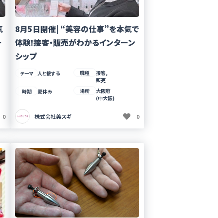
気
8月5日開催| “美容の仕事”を本気で
ー
体験!接客・販売がわかるインターン
シップ
職種
接客,
テーマ
人と接する
販売
場所
大阪府
時期
夏休み
(中大阪)
0
株式会社美スギ
0