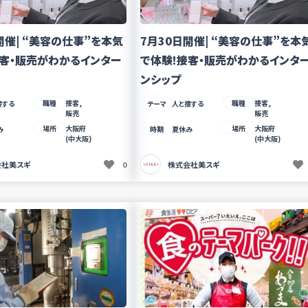
開催| “美容の仕事”を本気
7月30日開催| “美容の仕事”を本
接客・販売がわかるインター
で体験!接客・販売がわかるインタ
ンシップ
職種
接客,
職種
接客,
接する
テーマ
人と接する
販売
販売
場所
大阪府
場所
大阪府
み
時期
夏休み
(中大阪)
(中大阪)
会社美スギ
0
株式会社美スギ