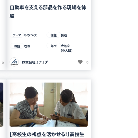
自動車を支える部品を作る現場を体
験
テーマ
ものづくり
職種
製造
場所
大阪府
時期
随時
(中大阪)
株式会社ミナミダ
0
0
【高校生の視点を活かせる!】高校生