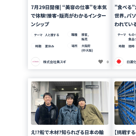
7月29日開催| “美容の仕事”を本気
”食べる
で体験!接客・販売がわかるインター
世界。パ
ンシップ
われている
職種
接客,
テーマ
ものづ
テーマ
人と接する
販売
食品
場所
大阪府
時期
夏休み
時期
随時
(中大阪)
株式会社美スギ
0
日澱
え!?船で木材?知られざる日本の輸
【挑戦す