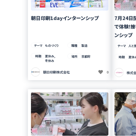
朝日印刷1dayインターンシップ
7月24日
で体験!
ンシップ
テーマ
ものづくり
職種
製造
テーマ
人と
時期
夏休み,
場所
京都府
時期
夏休
冬休み
朝日印刷株式会社
0
株式