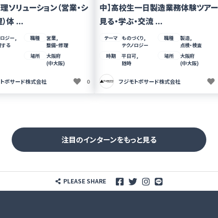
理ソリューション（営業・シ
中】高校生一日製造業務体験ツアー 
体 ...
見る・学ぶ・交流 ...
ノロジー,
職種
営業,
テーマ
ものづくり,
職種
製造,
接する
整備・修理
テクノロジー
点検・検査
場所
大阪府
時期
平日可,
場所
大阪府
(中大阪)
随時
(中大阪)
モトボサード株式会社
0
フジモトボサード株式会社
注目のインターンをもっと見る
PLEASE SHARE