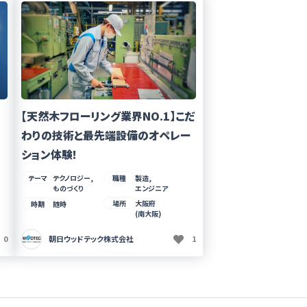
【天然木フローリング業界NO.1】こだ
わりの技術と最先端設備のオペレー
ション体験!
テーマ
テクノロジー,
職種
製造,
ものづくり
エンジニア
場所
大阪府
時期
随時
(南大阪)
0
朝日ウッドテック株式会社
1