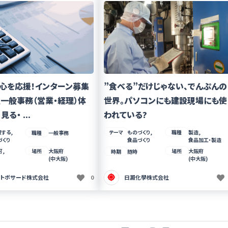
る心を応援！インターン募集
”食べる”だけじゃない、でんぷんの
一般事務（営業・経理）体
世界。パソコンにも建設現場にも使
見る・ ...
われている?
する,
テーマ
ものづくり,
職種
製造,
職種
一般事務
づくり
食品づくり
食品加工・製造
可,
場所
大阪府
場所
大阪府
時期
随時
(中大阪)
(中大阪)
モトボサード株式会社
0
日澱化學株式会社