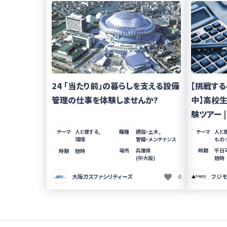
24 「当たり前」の暮らしを支える設備
【挑戦す
管理の仕事を体験しませんか?
中】高校生
験ツアー | 
テーマ
人と接する,
職種
建設・土木,
テーマ
人と接
環境
警備・メンテナンス
もの
場所
兵庫県
時期
平日
時期
随時
(中大阪)
随時
大阪ガスファシリティーズ
0
フジ