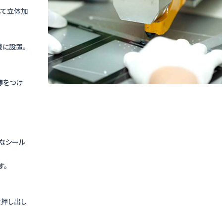
して立体加
械に設置。
線をつけ
なシール
す。
を押し出し